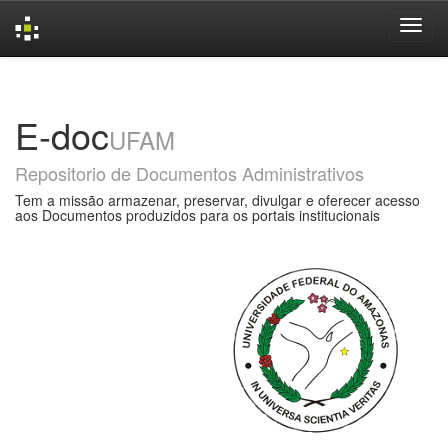
Skip
navigation
E-doc
UFAM
Repositorio de Documentos Administrativos
Tem a missão armazenar, preservar, divulgar e oferecer acesso
aos Documentos produzidos para os portais institucionais