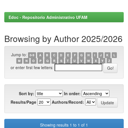
Edoc - Repositorio Administrativo UFAM
Browsing by Author 2025/2026
Jump to:
0-9
A
B
C
D
E
F
G
H
I
J
K
L
M
N
O
P
Q
R
S
T
U
V
W
X
Y
Z
or enter first few letters:
Sort by:
In order:
Results/Page
Authors/Record:
Showing results 1 to 1 of 1