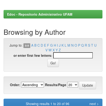
Edoc - Repositorio Administrativo UFAM
Browsing by Author
Jump to:
A
B
C
D
E
F
G
H
I
J
K
L
M
N
O
P
Q
R
S
T
U
0-9
V
W
X
Y
Z
or enter first few letters:
Order:
Results/Page
Showing results 1 to 20 of 96
next >