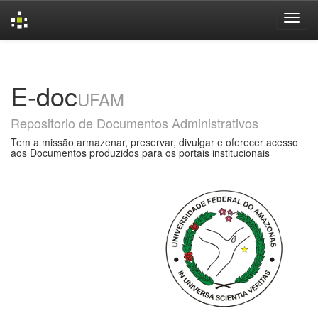
Skip
navigation
E-doc
UFAM
Repositorio de Documentos Administrativos
Tem a missão armazenar, preservar, divulgar e oferecer acesso
aos Documentos produzidos para os portais institucionais