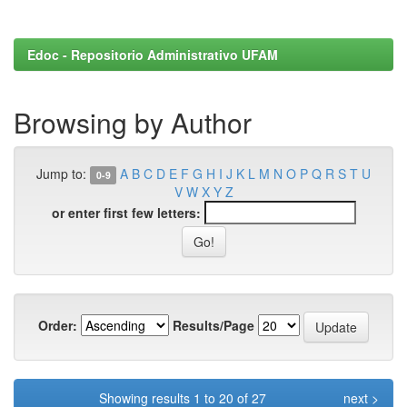
Edoc - Repositorio Administrativo UFAM
Browsing by Author
Jump to:
A
B
C
D
E
F
G
H
I
J
K
L
M
N
O
P
Q
R
S
T
U
0-9
V
W
X
Y
Z
or enter first few letters:
Order:
Results/Page
Showing results 1 to 20 of 27
next >