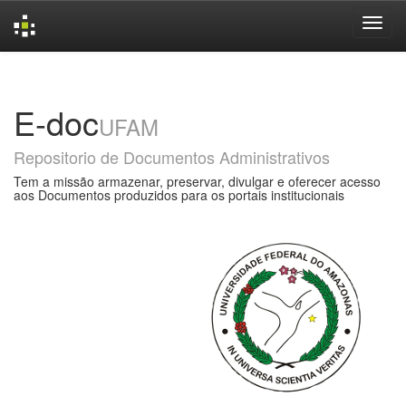
Skip
navigation
E-doc
UFAM
Repositorio de Documentos Administrativos
Tem a missão armazenar, preservar, divulgar e oferecer acesso
aos Documentos produzidos para os portais institucionais