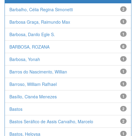
Barbalho, Célia Regina Simonetti
2
Barbosa Graça, Raimundo Max
1
Barbosa, Danilo Egle S.
1
BARBOSA, ROZANA
6
Barbosa, Yonah
1
Barros do Nascimento, Willian
1
Barroso, William Rafhael
1
Basílio, Cisnéa Menezes
1
Bastos
2
Bastos Seráfico de Assis Carvalho, Marcelo
2
Bastos, Heloysa
1