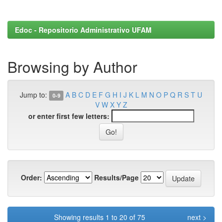
Edoc - Repositorio Administrativo UFAM
Browsing by Author
Jump to:
A
B
C
D
E
F
G
H
I
J
K
L
M
N
O
P
Q
R
S
T
U
0-9
V
W
X
Y
Z
or enter first few letters:
Order:
Results/Page
Showing results 1 to 20 of 75
next >