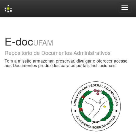
Skip
navigation
E-doc
UFAM
Repositorio de Documentos Administrativos
Tem a missão armazenar, preservar, divulgar e oferecer acesso
aos Documentos produzidos para os portais institucionais