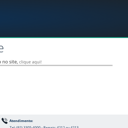
e
 no site,
clique aqui!
Atendimento:
Tel: (92) 3305-4000 - Ramais: 4212 ou 4213