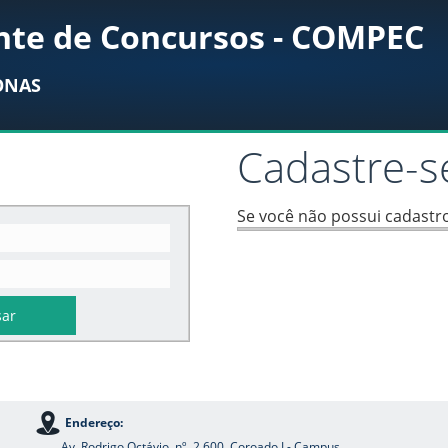
te de Concursos - COMPEC
ONAS
Cadastre-s
Se você não possui cadastro
Endereço:
Av. Rodrigo Octávio, nº. 2.600, Coroado I - Campus