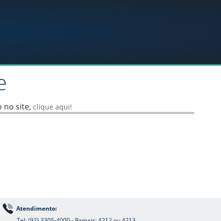
e
 no site,
clique aqui!
Atendimento:
Tel: (92) 3305-4000 - Ramais: 4212 ou 4213