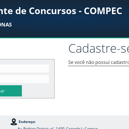
te de Concursos - COMPEC
ONAS
Cadastre-s
Se você não possui cadastro
Endereço:
Av. Rodrigo Octávio, nº. 2.600, Coroado I - Campus