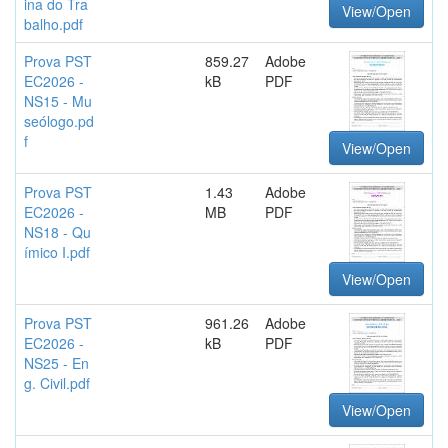
ina do Tra
View/Open
balho.pdf
Prova PST
859.27
Adobe
EC2026 -
kB
PDF
NS15 - Mu
seólogo.pd
f
View/Open
Prova PST
1.43
Adobe
EC2026 -
MB
PDF
NS18 - Qu
ímico I.pdf
View/Open
Prova PST
961.26
Adobe
EC2026 -
kB
PDF
NS25 - En
g. Civil.pdf
View/Open