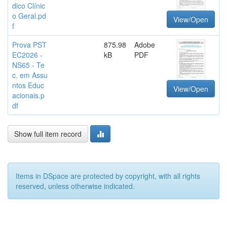
dico Clínic
o Geral.pd
View/Open
f
Prova PST
875.98
Adobe
EC2026 -
kB
PDF
NS65 - Te
c. em Assu
ntos Educ
View/Open
acionais.p
df
Show full item record
Items in DSpace are protected by copyright, with all rights
reserved, unless otherwise indicated.