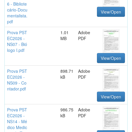
6 - Bibliote
cário-Docu
View/Open
mentalista.
pdf
Prova PST
1.01
Adobe
EC2026 -
MB
PDF
NS07 - Bió
logo I.pdf
View/Open
Prova PST
898.71
Adobe
EC2026 -
kB
PDF
NS09 - Co
ntador.pdf
View/Open
Prova PST
986.75
Adobe
EC2026 -
kB
PDF
NS14 - Mé
dico Medic