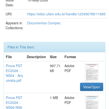
Issue
10-May-2026
Date:
URI:
https://edoc.ufam.edu.br/handle/123456789/11685
Appears in
Documentos Compec
Collections:
Files in This Item:
File
Description
Size
Format
Prova PST
997.71
Adobe
EC2026 -
kB
PDF
NS04 - Arq
uivista.pdf
View/Open
Prova PST
1 MB
Adobe
EC2026 -
PDF
NS06-NS6