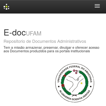
Skip
navigation
E-doc
UFAM
Repositorio de Documentos Administrativos
Tem a missão armazenar, preservar, divulgar e oferecer acesso
aos Documentos produzidos para os portais institucionais