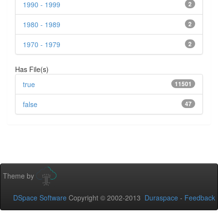
1990 - 1999
2
1980 - 1989
2
1970 - 1979
2
Has File(s)
true
11501
false
47
Theme by
DSpace Software
Copyright © 2002-2013
Duraspace
-
Feedback